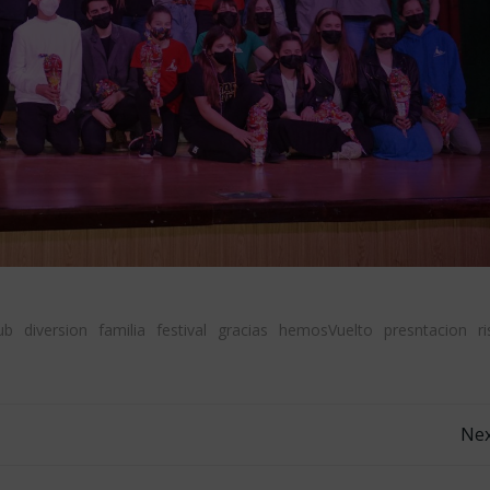
ub
diversion
familia
festival
gracias
hemosVuelto
presntacion
r
Navegación
Nex