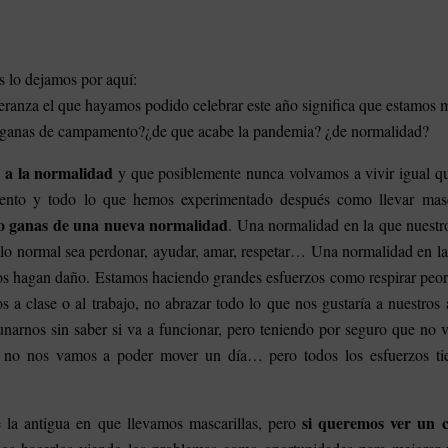
s lo dejamos por aquí:
speranza el que hayamos podido celebrar este año significa que estamos 
e ganas de campamento?¿de que acabe la pandemia? ¿de normalidad?
r a la normalidad
y que posiblemente nunca volvamos a vivir igual qu
ento y todo lo que hemos experimentado después como llevar masca
o ganas de una nueva normalidad
. Una normalidad en la que nuestr
 lo normal sea perdonar, ayudar, amar, respetar… Una normalidad en l
 hagan daño. Estamos haciendo grandes esfuerzos como respirar peor,
s a clase o al trabajo, no abrazar todo lo que nos gustaría a nuestros
cunarnos sin saber si va a funcionar, pero teniendo por seguro que no
e no nos vamos a poder mover un día… pero todos los esfuerzos ti
si queremos ver un 
e la antigua en que llevamos mascarillas, pero