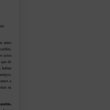
más
e antes
rillas,
os actos
a que de
 hablar
 amigos,
 vamos a
enen su
cambio,