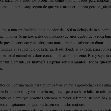
s hacerlos viendo los problemas como oportunidades para mejorar 
 cuesta…, pero estoy segura de que va a merecer la pena porque ¿algu
puro, a una profundidad de alrededor de 160km debajo de la superfic
te millones (o incluso miles de millones) de años dentro de la roca fun
de presión correcta y el calor, para transformar el carbono en diamante
fundida a la superficie de la tierra, desde donde se extraen, para conver
Estoy segura 
 el material natural más duro conocido hasta el momento.
la mayoría elegirías ser diamantes
Todos quere
 ser un diamante,
.
s.
ntes de Semana Santa para pulirnos y os animo a aprovechar estos últi
n bruto que sois y ser todavía mejores… pero no hace falta ser cristia
nque es cierto que nosotros tenemos al mejor referente, siempre hay 
rnos e inspirarnos porque nos hacen ser mucho mejores.
iezas fundamentales de esta joya que es Aguazella y sin los que no hab