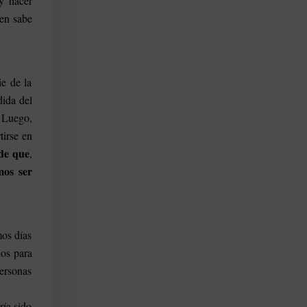
y hacer
ien sabe
ie de la
dida del
. Luego,
tirse en
de que
,
mos ser
mos días
nos para
personas
ría sido