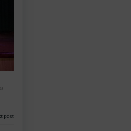
isa
t post