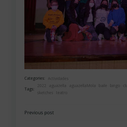
Categories:
Actividades
2022
aguazella
aguazellaMola
baile
bingo
cl
Tags:
sketches
teatro
Navegación
Previous post