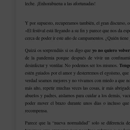
leche. ¡Enhorabuena a las afortunadas!
Y por supuesto, recuperamos también, el gran discurso, o
«El festival está llegando a su fin y parece que nos da e
cerca de poder ir este año de campamentos. ¿Quién tien
yo no quiero volve
Quizá os sorprendáis si os digo que
de la pandemia porque después de vivir un confinami
Teng
desinfectar y ventilar. No podemos ser los mismos.
estén guiados por el amor y desterremos el egoísmo, que
verdad seamos mejores y no vivamos con miedo a que nos
más alto, repetir muchas veces las cosas, ir más abrigado
abuelos y padres, aislarnos para cuidar a los demás, va
poder mover el brazo durante unos días o incluso qu
recompensa.
Parece que la “nueva normalidad” solo se diferencia d