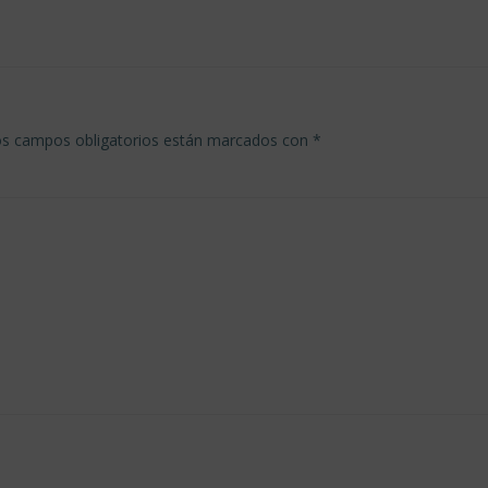
por
las
entradas
s campos obligatorios están marcados con
*