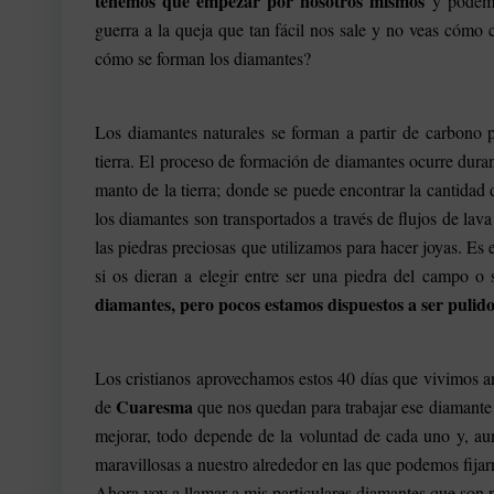
tenemos que empezar por nosotros mismos
y podemo
guerra a la queja que tan fácil nos sale y no veas cómo
cómo se forman los diamantes?
Los diamantes naturales se forman a partir de carbono 
tierra. El proceso de formación de diamantes ocurre duran
manto de la tierra; donde se puede encontrar la cantidad 
los diamantes son transportados a través de flujos de lava 
las piedras preciosas que utilizamos para hacer joyas. Es
si os dieran a elegir entre ser una piedra del campo o
diamantes, pero pocos estamos dispuestos a ser pulido
Los cristianos aprovechamos estos 40 días que vivimos a
Cuaresma
de
que nos quedan para trabajar ese diamante e
mejorar, todo depende de la voluntad de cada uno y, au
maravillosas a nuestro alrededor en las que podemos fija
Ahora voy a llamar a mis particulares diamantes que son p