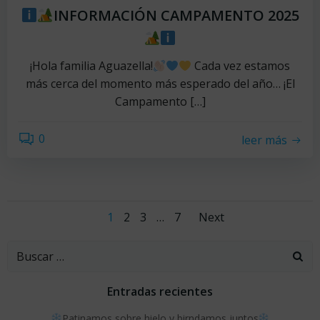
INFORMACIÓN CAMPAMENTO 2025
¡Hola familia Aguazella!
Cada vez estamos
más cerca del momento más esperado del año… ¡El
Campamento […]
0
leer más
Navegación
Navegac
Página
Página
Página
Página
1
2
3
…
7
Next
por
por
Buscar:
las
las
Entradas recientes
Patinamos sobre hielo y birndamos juntos