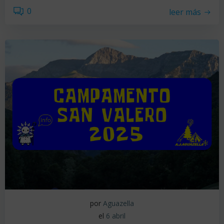
0
leer más
por
Aguazella
el
6 abril