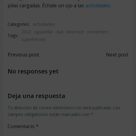
pilas cargadas. Échale un ojo a las
actividades.
Categories:
Actividades
2022
aguazella
club
diversion
noviembre
Tags:
superheroes
Navegación
Navegación
Previous post
Next post
por
por
No responses yet
las
las
Deja una respuesta
entradas
entradas
Tu dirección de correo electrónico no será publicada.
Los
campos obligatorios están marcados con
*
Comentario
*