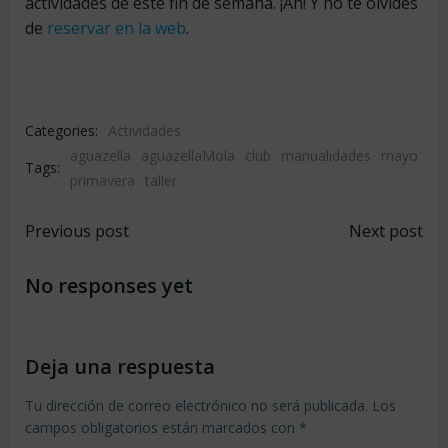
actividades de este fin de semana. ¡Ah! Y no te olvides
de
reservar en la web
.
Categories:
Actividades
aguazella
aguazellaMola
club
manualidades
mayo
Tags:
primavera
taller
Navegación
Navegación
Previous post
Next post
por
por
No responses yet
las
las
Deja una respuesta
entradas
entradas
Tu dirección de correo electrónico no será publicada.
Los
campos obligatorios están marcados con
*