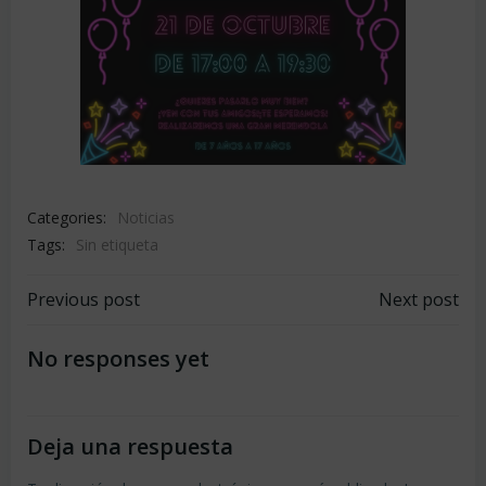
Categories:
Noticias
Tags:
Sin etiqueta
Navegación
Navegación
Previous post
Next post
por
por
No responses yet
las
las
Deja una respuesta
entradas
entradas