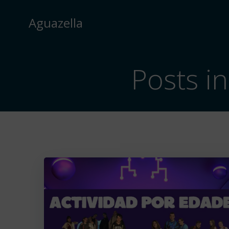
Saltar
al
Aguazella
contenido
Posts i