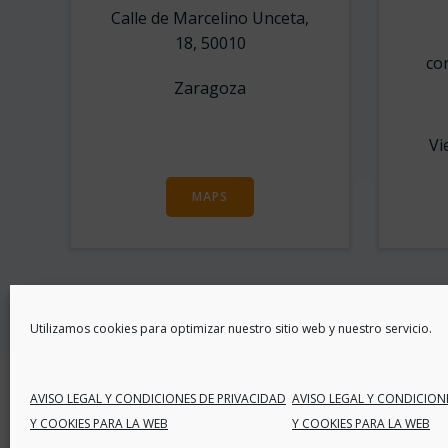
Calle de Marcelino Unceta,
18, 50010
co
Zaragoza
Vi
MAPS
Utilizamos cookies para optimizar nuestro sitio web y nuestro servicio.
AVISO LEGAL Y CONDICIONES DE PRIVACIDAD
AVISO LEGAL Y CONDICION
©
Y COOKIES PARA LA WEB
Y COOKIES PARA LA WEB