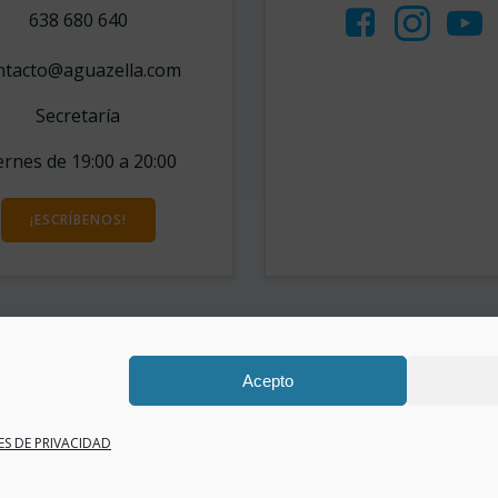
638 680 640
ntacto@aguazella.com
Secretaría
ernes de 19:00 a 20:00
¡ESCRÍBENOS!
Acepto
ES DE PRIVACIDAD
 2026 Aguazella. Created for free using WordPress and
Coli