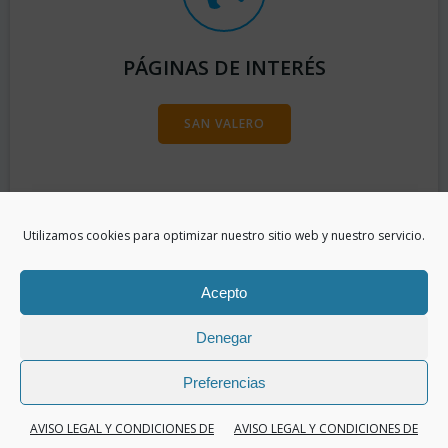
PÁGINAS DE INTERÉS
SAN VALERO
Utilizamos cookies para optimizar nuestro sitio web y nuestro servicio.
Acepto
Denegar
Preferencias
© 2026 Aguazella. Created for free using WordPress
AVISO LEGAL Y CONDICIONES DE
AVISO LEGAL Y CONDICIONES DE